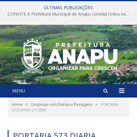
ÚLTIMAS PUBLICAÇÕES:
CONVITE A Prefeitura Municipal de Anapu convida todos os servidores públicos municipais para participarem da Audiência Pública de discussão da Lei de Diretrizes Orçamentárias (LDO), importante instrumento de planejamento das ações e investimentos da Administração Pública para o próximo exercício financeiro.
MENU
»
»
Home
Despesas com Diárias e Passagens
PORTARIA
573 DIARIA LUCIENE
PORTARIA 573 DIARIA