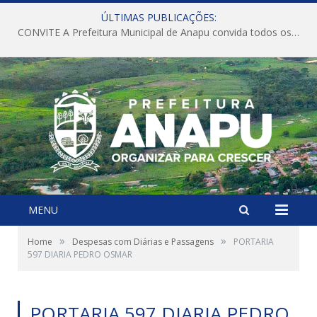
ÚLTIMAS PUBLICAÇÕES:
CONVITE A Prefeitura Municipal de Anapu convida todos os servidores públicos municipais para participarem da Audiência Pública de discussão da Lei de Diretrizes Orçamentárias (LDO), importante instrumento de planejamento das ações e investimentos da Administração Pública para o próximo exercício financeiro.
MENU
»
»
Home
Despesas com Diárias e Passagens
PORTARIA
597 DIARIA PEDRO OSMAR
PORTARIA 597 DIARIA PEDRO