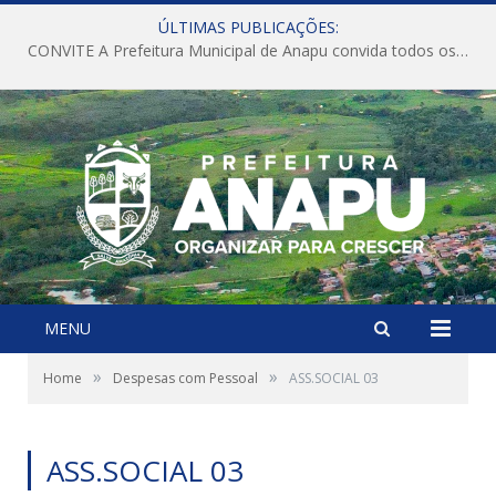
ÚLTIMAS PUBLICAÇÕES:
CONVITE A Prefeitura Municipal de Anapu convida todos os servidores públicos municipais para participarem da Audiência Pública de discussão da Lei de Diretrizes Orçamentárias (LDO), importante instrumento de planejamento das ações e investimentos da Administração Pública para o próximo exercício financeiro.
MENU
»
»
Home
Despesas com Pessoal
ASS.SOCIAL 03
ASS.SOCIAL 03