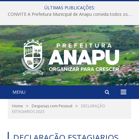
ÚLTIMAS PUBLICAÇÕES:
CONVITE A Prefeitura Municipal de Anapu convida todos os servidores públicos municipais para participarem da Audiência Pública de discussão da Lei de Diretrizes Orçamentárias (LDO), importante instrumento de planejamento das ações e investimentos da Administração Pública para o próximo exercício financeiro.
MENU
»
»
Home
Despesas com Pessoal
DECLARAÇÃO
ESTAGIARIOS 2023
DECLARAÇÃO ESTAGIARIOS