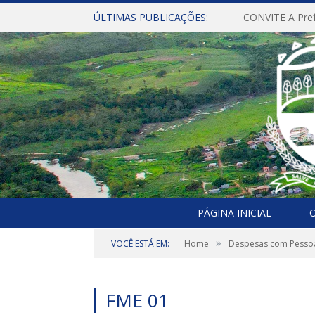
ÚLTIMAS PUBLICAÇÕES:
PÁGINA INICIAL
O
»
VOCÊ ESTÁ EM:
Home
Despesas com Pesso
FME 01