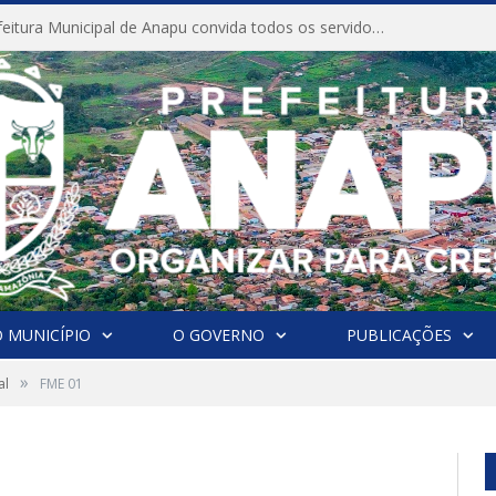
CONVITE A Prefeitura Municipal de Anapu convida todos os servidores públicos municipais para participarem da Audiência Pública de discussão da Lei de Diretrizes Orçamentárias (LDO), importante instrumento de planejamento das ações e investimentos da Administração Pública para o próximo exercício financeiro.
 MUNICÍPIO
O GOVERNO
PUBLICAÇÕES
»
al
FME 01