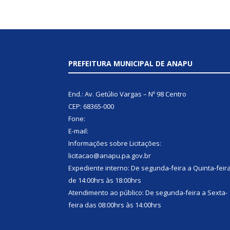
PREFEITURA MUNICIPAL DE ANAPU
End.: Av. Getúlio Vargas – Nº 98 Centro
CEP: 68365-000
Fone:
E-mail:
Informações sobre Licitações:
licitacao@anapu.pa.gov.br
Expediente interno: De segunda-feira a Quinta-feir
de 14:00hrs às 18:00hrs
Atendimento ao público: De segunda-feira a Sexta-
feira das 08:00hrs às 14:00hrs