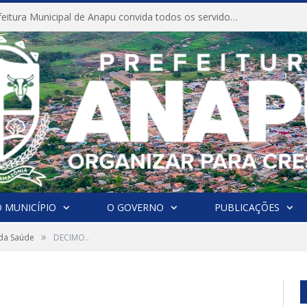
CONVITE A Prefeitura Municipal de Anapu convida todos os servidores públicos municipais para participarem da Audiência Pública de discussão da Lei de Diretrizes Orçamentárias (LDO), importante instrumento de planejamento das ações e investimentos da Administração Pública para o próximo exercício financeiro.
 MUNICÍPIO
O GOVERNO
PUBLICAÇÕES
»
da Saúde
DECIMO..