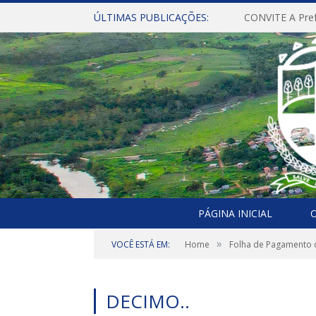
ÚLTIMAS PUBLICAÇÕES:
PÁGINA INICIAL
O
»
VOCÊ ESTÁ EM:
Home
Folha de Pagamento 
DECIMO..