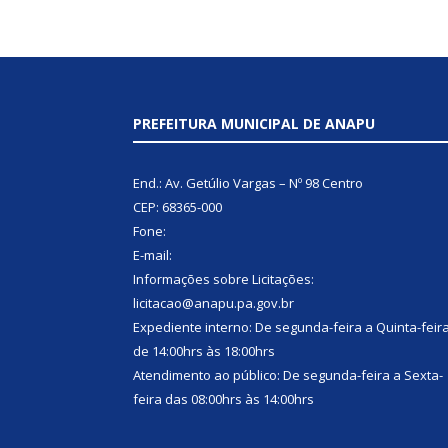
PREFEITURA MUNICIPAL DE ANAPU
End.: Av. Getúlio Vargas – Nº 98 Centro
CEP: 68365-000
Fone:
E-mail:
Informações sobre Licitações:
licitacao@anapu.pa.gov.br
Expediente interno: De segunda-feira a Quinta-feir
de 14:00hrs às 18:00hrs
Atendimento ao público: De segunda-feira a Sexta-
feira das 08:00hrs às 14:00hrs