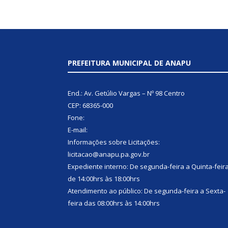
PREFEITURA MUNICIPAL DE ANAPU
End.: Av. Getúlio Vargas – Nº 98 Centro
CEP: 68365-000
Fone:
E-mail:
Informações sobre Licitações:
licitacao@anapu.pa.gov.br
Expediente interno: De segunda-feira a Quinta-feir
de 14:00hrs às 18:00hrs
Atendimento ao público: De segunda-feira a Sexta-
feira das 08:00hrs às 14:00hrs