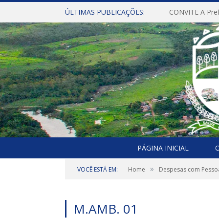
ÚLTIMAS PUBLICAÇÕES:
PÁGINA INICIAL
O
»
VOCÊ ESTÁ EM:
Home
Despesas com Pesso
M.AMB. 01