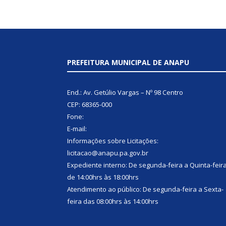
PREFEITURA MUNICIPAL DE ANAPU
End.: Av. Getúlio Vargas – Nº 98 Centro
CEP: 68365-000
Fone:
E-mail:
Informações sobre Licitações:
licitacao@anapu.pa.gov.br
Expediente interno: De segunda-feira a Quinta-feir
de 14:00hrs às 18:00hrs
Atendimento ao público: De segunda-feira a Sexta-
feira das 08:00hrs às 14:00hrs