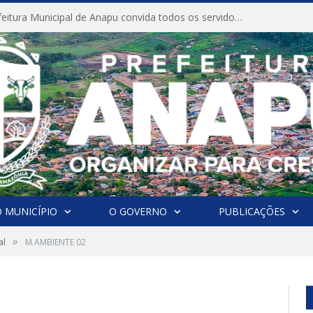
CONVITE A Prefeitura Municipal de Anapu convida todos os servidores públicos municipais para participarem da Audiência Pública de discussão da Lei de Diretrizes Orçamentárias (LDO), importante instrumento de planejamento das ações e investimentos da Administração Pública para o próximo exercício financeiro.
 MUNICÍPIO
O GOVERNO
PUBLICAÇÕES
»
al
M.AMBIENTE 02