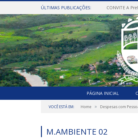
ÚLTIMAS PUBLICAÇÕES:
PÁGINA INICIAL
O
»
VOCÊ ESTÁ EM:
Home
Despesas com Pesso
M.AMBIENTE 02