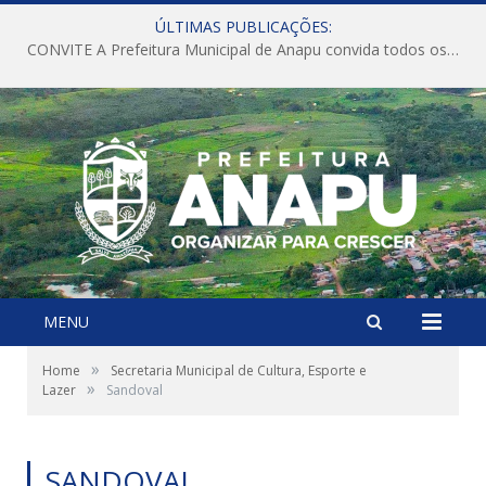
ÚLTIMAS PUBLICAÇÕES:
CONVITE A Prefeitura Municipal de Anapu convida todos os servidores públicos municipais para participarem da Audiência Pública de discussão da Lei de Diretrizes Orçamentárias (LDO), importante instrumento de planejamento das ações e investimentos da Administração Pública para o próximo exercício financeiro.
MENU
»
Home
Secretaria Municipal de Cultura, Esporte e
»
Lazer
Sandoval
SANDOVAL