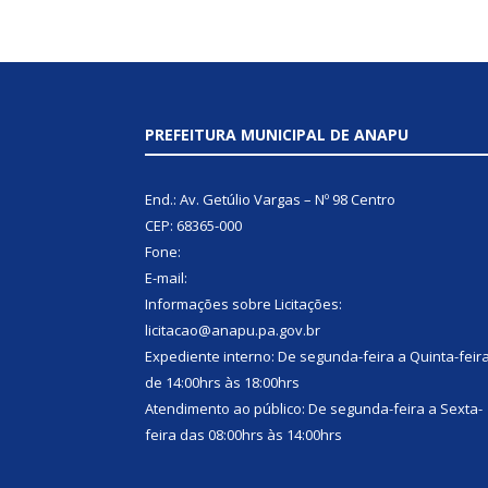
PREFEITURA MUNICIPAL DE ANAPU
End.: Av. Getúlio Vargas – Nº 98 Centro
CEP: 68365-000
Fone:
E-mail:
Informações sobre Licitações:
licitacao@anapu.pa.gov.br
Expediente interno: De segunda-feira a Quinta-feir
de 14:00hrs às 18:00hrs
Atendimento ao público: De segunda-feira a Sexta-
feira das 08:00hrs às 14:00hrs