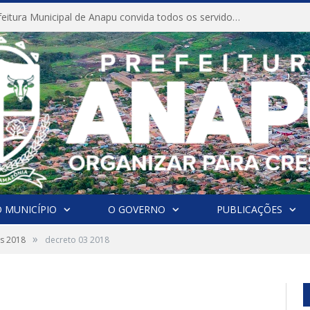
CONVITE A Prefeitura Municipal de Anapu convida todos os servidores públicos municipais para participarem da Audiência Pública de discussão da Lei de Diretrizes Orçamentárias (LDO), importante instrumento de planejamento das ações e investimentos da Administração Pública para o próximo exercício financeiro.
 MUNICÍPIO
O GOVERNO
PUBLICAÇÕES
»
as 2018
decreto 03 2018