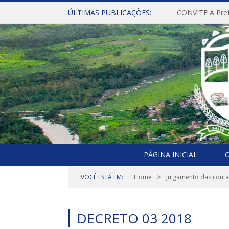
ÚLTIMAS PUBLICAÇÕES:
PÁGINA INICIAL
O
»
VOCÊ ESTÁ EM:
Home
Julgamento das cont
DECRETO 03 2018