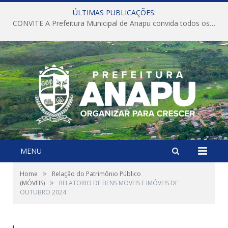
ÚLTIMAS PUBLICAÇÕES:
CONVITE A Prefeitura Municipal de Anapu convida todos os servidores públicos municipais para participarem da Audiência Pública de discussão da Lei de Diretrizes Orçamentárias (LDO), importante instrumento de planejamento das ações e investimentos da Administração Pública para o próximo exercício financeiro.
MENU
»
Home
Relação do Patrimônio Público
»
(MÓVEIS)
RELATORIO DE BENS MOVEIS E IMÓVEIS DE
OUTUBRO 2024