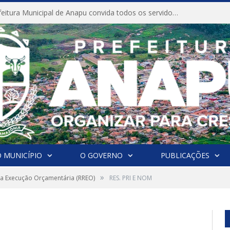
CONVITE A Prefeitura Municipal de Anapu convida todos os servidores públicos municipais para participarem da Audiência Pública de discussão da Lei de Diretrizes Orçamentárias (LDO), importante instrumento de planejamento das ações e investimentos da Administração Pública para o próximo exercício financeiro.
 MUNICÍPIO
O GOVERNO
PUBLICAÇÕES
»
da Execução Orçamentária (RREO)
RES. PRI E NOM