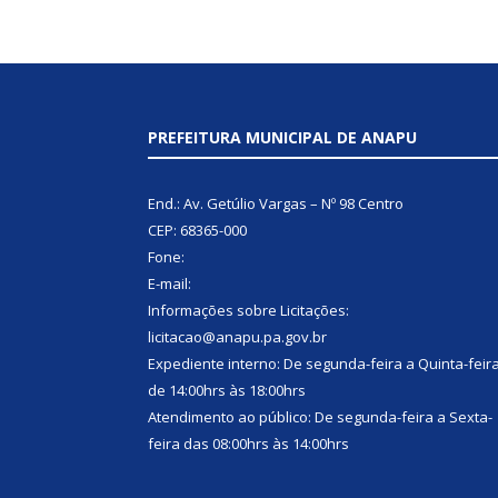
PREFEITURA MUNICIPAL DE ANAPU
End.: Av. Getúlio Vargas – Nº 98 Centro
CEP: 68365-000
Fone:
E-mail:
Informações sobre Licitações:
licitacao@anapu.pa.gov.br
Expediente interno: De segunda-feira a Quinta-feir
de 14:00hrs às 18:00hrs
Atendimento ao público: De segunda-feira a Sexta-
feira das 08:00hrs às 14:00hrs