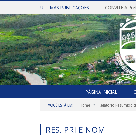
ÚLTIMAS PUBLICAÇÕES:
PÁGINA INICIAL
O
»
VOCÊ ESTÁ EM:
Home
Relatório Resumido 
RES. PRI E NOM