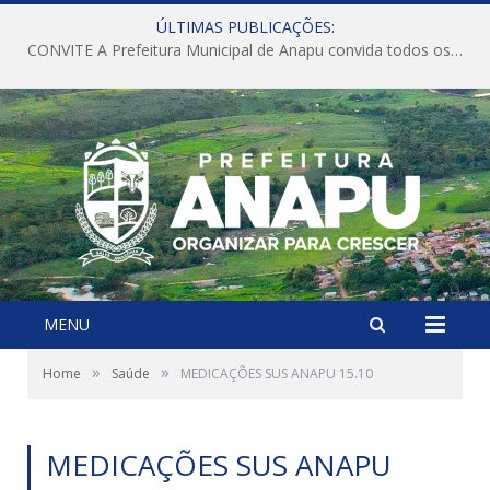
ÚLTIMAS PUBLICAÇÕES:
CONVITE A Prefeitura Municipal de Anapu convida todos os servidores públicos municipais para participarem da Audiência Pública de discussão da Lei de Diretrizes Orçamentárias (LDO), importante instrumento de planejamento das ações e investimentos da Administração Pública para o próximo exercício financeiro.
MENU
»
»
Home
Saúde
MEDICAÇÕES SUS ANAPU 15.10
MEDICAÇÕES SUS ANAPU