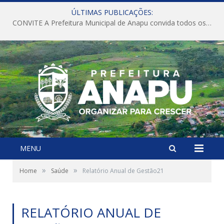
ÚLTIMAS PUBLICAÇÕES:
CONVITE A Prefeitura Municipal de Anapu convida todos os servidores públicos municipais para participarem da Audiência Pública de discussão da Lei de Diretrizes Orçamentárias (LDO), importante instrumento de planejamento das ações e investimentos da Administração Pública para o próximo exercício financeiro.
MENU
»
»
Home
Saúde
Relatório Anual de Gestão21
RELATÓRIO ANUAL DE