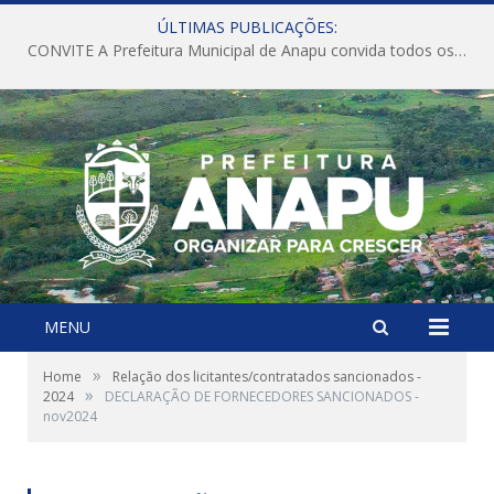
ÚLTIMAS PUBLICAÇÕES:
CONVITE A Prefeitura Municipal de Anapu convida todos os servidores públicos municipais para participarem da Audiência Pública de discussão da Lei de Diretrizes Orçamentárias (LDO), importante instrumento de planejamento das ações e investimentos da Administração Pública para o próximo exercício financeiro.
MENU
»
Home
Relação dos licitantes/contratados sancionados -
»
2024
DECLARAÇÃO DE FORNECEDORES SANCIONADOS -
nov2024