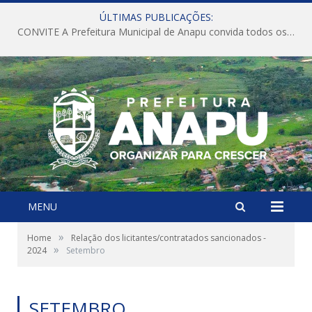
ÚLTIMAS PUBLICAÇÕES:
CONVITE A Prefeitura Municipal de Anapu convida todos os servidores públicos municipais para participarem da Audiência Pública de discussão da Lei de Diretrizes Orçamentárias (LDO), importante instrumento de planejamento das ações e investimentos da Administração Pública para o próximo exercício financeiro.
MENU
»
Home
Relação dos licitantes/contratados sancionados -
»
2024
Setembro
SETEMBRO