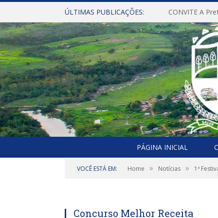
ÚLTIMAS PUBLICAÇÕES:
PÁGINA INICIAL
O
»
»
VOCÊ ESTÁ EM:
Home
Notícias
1ª Festi
Concurso Melhor Receita