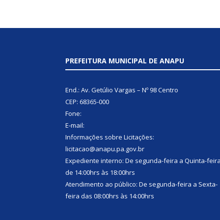
PREFEITURA MUNICIPAL DE ANAPU
End.: Av. Getúlio Vargas – Nº 98 Centro
CEP: 68365-000
Fone:
E-mail:
Informações sobre Licitações:
licitacao@anapu.pa.gov.br
Expediente interno: De segunda-feira a Quinta-feir
de 14:00hrs às 18:00hrs
Atendimento ao público: De segunda-feira a Sexta-
feira das 08:00hrs às 14:00hrs