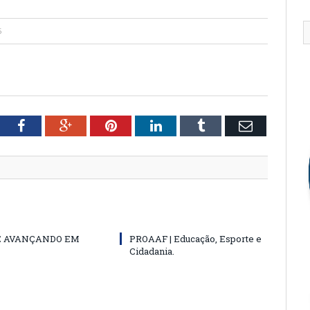
5
tter
Facebook
Google+
Pinterest
LinkedIn
Tumblr
Email
E AVANÇANDO EM
PROAAF | Educação, Esporte e
Cidadania.