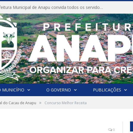
CONVITE A Prefeitura Municipal de Anapu convida todos os servidores públicos municipais para participarem da Audiência Pública de discussão da Lei de Diretrizes Orçamentárias (LDO), importante instrumento de planejamento das ações e investimentos da Administração Pública para o próximo exercício financeiro.
 MUNICÍPIO
O GOVERNO
PUBLICAÇÕES
»
val do Cacau de Anapu
Concurso Melhor Receita
0