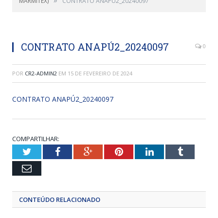
»
MARMITEX)
CONTRATO ANAPÚ2_20240097
CONTRATO ANAPÚ2_20240097
0
POR
CR2-ADMIN2
EM
15 DE FEVEREIRO DE 2024
CONTRATO ANAPÚ2_20240097
COMPARTILHAR:
Twitter
Facebook
Google+
Pinterest
LinkedIn
Tumblr
Email
CONTEÚDO RELACIONADO