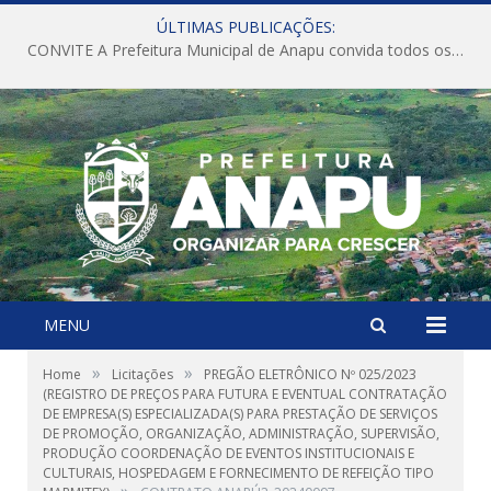
ÚLTIMAS PUBLICAÇÕES:
CONVITE A Prefeitura Municipal de Anapu convida todos os servidores públicos municipais para participarem da Audiência Pública de discussão da Lei de Diretrizes Orçamentárias (LDO), importante instrumento de planejamento das ações e investimentos da Administração Pública para o próximo exercício financeiro.
MENU
»
»
Home
Licitações
PREGÃO ELETRÔNICO Nº 025/2023
(REGISTRO DE PREÇOS PARA FUTURA E EVENTUAL CONTRATAÇÃO
DE EMPRESA(S) ESPECIALIZADA(S) PARA PRESTAÇÃO DE SERVIÇOS
DE PROMOÇÃO, ORGANIZAÇÃO, ADMINISTRAÇÃO, SUPERVISÃO,
PRODUÇÃO COORDENAÇÃO DE EVENTOS INSTITUCIONAIS E
CULTURAIS, HOSPEDAGEM E FORNECIMENTO DE REFEIÇÃO TIPO