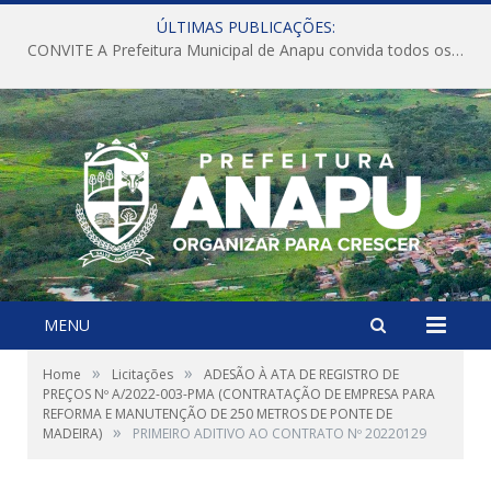
ÚLTIMAS PUBLICAÇÕES:
CONVITE A Prefeitura Municipal de Anapu convida todos os servidores públicos municipais para participarem da Audiência Pública de discussão da Lei de Diretrizes Orçamentárias (LDO), importante instrumento de planejamento das ações e investimentos da Administração Pública para o próximo exercício financeiro.
MENU
»
»
Home
Licitações
ADESÃO À ATA DE REGISTRO DE
PREÇOS Nº A/2022-003-PMA (CONTRATAÇÃO DE EMPRESA PARA
REFORMA E MANUTENÇÃO DE 250 METROS DE PONTE DE
»
MADEIRA)
PRIMEIRO ADITIVO AO CONTRATO Nº 20220129