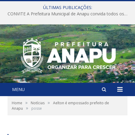
ÚLTIMAS PUBLICAÇÕES:
CONVITE A Prefeitura Municipal de Anapu convida todos os servidores públicos municipais para participarem da Audiência Pública de discussão da Lei de Diretrizes Orçamentárias (LDO), importante instrumento de planejamento das ações e investimentos da Administração Pública para o próximo exercício financeiro.
MENU
»
»
Home
Notícias
Aelton é empossado prefeito de
»
Anapu
posse