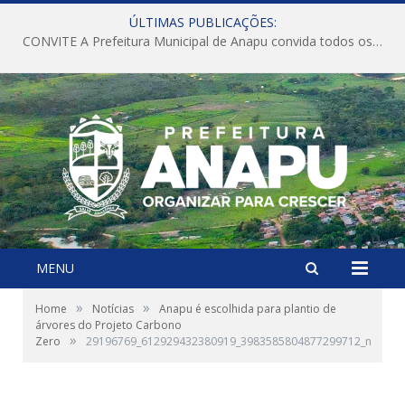
ÚLTIMAS PUBLICAÇÕES:
CONVITE A Prefeitura Municipal de Anapu convida todos os servidores públicos municipais para participarem da Audiência Pública de discussão da Lei de Diretrizes Orçamentárias (LDO), importante instrumento de planejamento das ações e investimentos da Administração Pública para o próximo exercício financeiro.
MENU
»
»
Home
Notícias
Anapu é escolhida para plantio de
árvores do Projeto Carbono
»
Zero
29196769_612929432380919_3983585804877299712_n