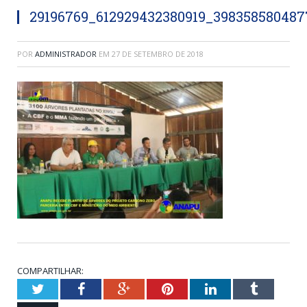
29196769_612929432380919_398358580487
POR
ADMINISTRADOR
EM
27 DE SETEMBRO DE 2018
COMPARTILHAR:
Twitter
Facebook
Google+
Pinterest
LinkedIn
Tumblr