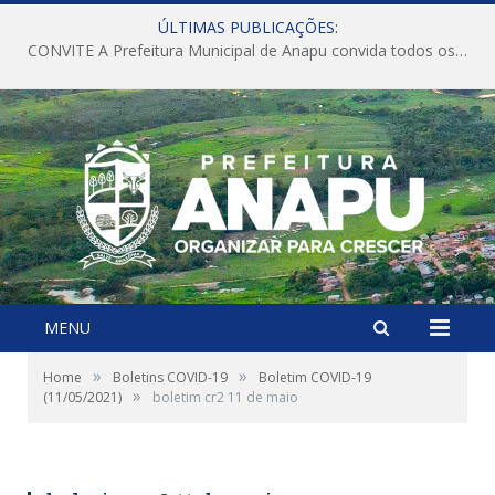
ÚLTIMAS PUBLICAÇÕES:
CONVITE A Prefeitura Municipal de Anapu convida todos os servidores públicos municipais para participarem da Audiência Pública de discussão da Lei de Diretrizes Orçamentárias (LDO), importante instrumento de planejamento das ações e investimentos da Administração Pública para o próximo exercício financeiro.
MENU
»
»
Home
Boletins COVID-19
Boletim COVID-19
»
(11/05/2021)
boletim cr2 11 de maio