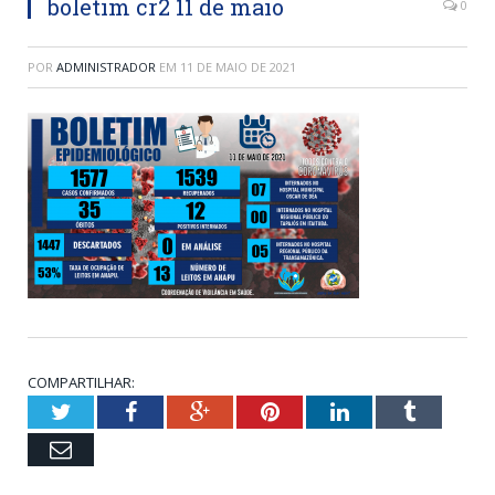
boletim cr2 11 de maio
0
POR
ADMINISTRADOR
EM
11 DE MAIO DE 2021
COMPARTILHAR:
Twitter
Facebook
Google+
Pinterest
LinkedIn
Tumblr
Email