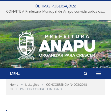
ÚLTIMAS PUBLICAÇÕES:
CONVITE A Prefeitura Municipal de Anapu convida todos os servidores públicos municipais para participarem da Audiência Pública de discussão da Lei de Diretrizes Orçamentárias (LDO), importante instrumento de planejamento das ações e investimentos da Administração Pública para o próximo exercício financeiro.
MENU
»
»
Home
Licitações
CONCORRÊNCIA Nº 003/2018-
»
03
PARECER CONTROLE INTERNO