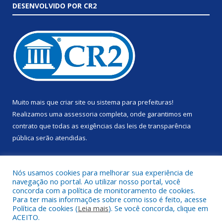
DESENVOLVIDO POR CR2
Muito mais que
criar site
ou
sistema para prefeituras
!
Realizamos uma
assessoria
completa, onde garantimos em
contrato que todas as exigências das
leis de transparência
pública
serão atendidas.
Conheça o
PNTP
e o
Radar da Transparência Pública
Nós usamos cookies para melhorar sua experiência de
navegação no portal. Ao utilizar nosso portal, você
concorda com a política de monitoramento de cookies.
Para ter mais informações sobre como isso é feito, acesse
Política de cookies (
Leia mais
). Se você concorda, clique em
Todos os direitos reservados a Prefeitura Municipal de Anapu.
ACEITO.