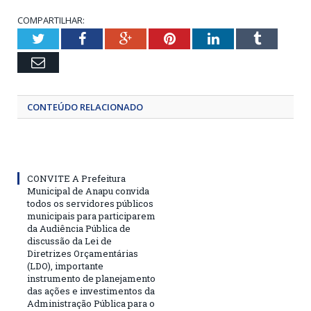
COMPARTILHAR:
Twitter
Facebook
Google+
Pinterest
LinkedIn
Tumblr
Email
CONTEÚDO RELACIONADO
CONVITE A Prefeitura
Municipal de Anapu convida
todos os servidores públicos
municipais para participarem
da Audiência Pública de
discussão da Lei de
Diretrizes Orçamentárias
(LDO), importante
instrumento de planejamento
das ações e investimentos da
Administração Pública para o