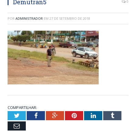
Demutran5
0
POR
ADMINISTRADOR
EM
27 DE SETEMBRO DE 2018
COMPARTILHAR:
Twitter
Facebook
Google+
Pinterest
LinkedIn
Tumblr
Email