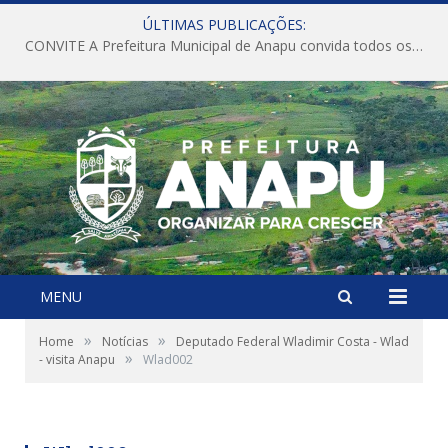
ÚLTIMAS PUBLICAÇÕES:
CONVITE A Prefeitura Municipal de Anapu convida todos os servidores públicos municipais para participarem da Audiência Pública de discussão da Lei de Diretrizes Orçamentárias (LDO), importante instrumento de planejamento das ações e investimentos da Administração Pública para o próximo exercício financeiro.
MENU
»
»
Home
Notícias
Deputado Federal Wladimir Costa - Wlad
»
- visita Anapu
Wlad002