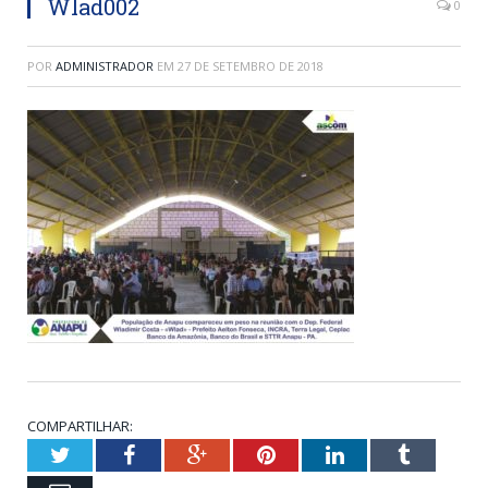
Wlad002
0
POR
ADMINISTRADOR
EM
27 DE SETEMBRO DE 2018
COMPARTILHAR:
Twitter
Facebook
Google+
Pinterest
LinkedIn
Tumblr