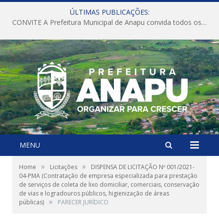
ÚLTIMAS PUBLICAÇÕES:
CONVITE A Prefeitura Municipal de Anapu convida todos os servidores públicos municipais para participarem da Audiência Pública de discussão da Lei de Diretrizes Orçamentárias (LDO), importante instrumento de planejamento das ações e investimentos da Administração Pública para o próximo exercício financeiro.
MENU
»
»
Home
Licitações
DISPENSA DE LICITAÇÃO Nº 001/2021-
04-PMA (Contratação de empresa especializada para prestação
de serviços de coleta de lixo domiciliar, comerciais, conservação
de vias e logradouros públicos, higienização de áreas
»
públicas)
PARECER JURÍDICO