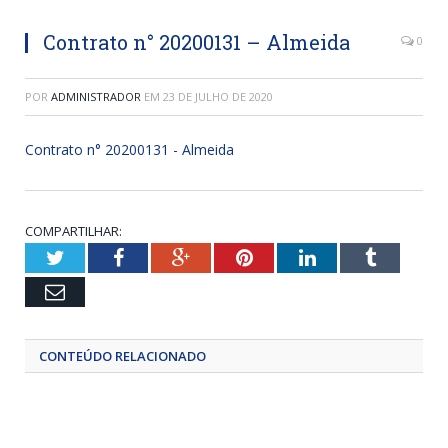
Contrato n° 20200131 – Almeida
0
POR
ADMINISTRADOR
EM
23 DE JULHO DE 2020
Contrato n° 20200131 - Almeida
COMPARTILHAR:
Twitter
Facebook
Google+
Pinterest
LinkedIn
Tumblr
Email
CONTEÚDO RELACIONADO