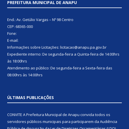
PREFEITURA MUNICIPAL DE ANAPU
End.: Av. Getúlio Vargas – Nº 98 Centro
CEP: 68365-000
Fone:
E-mail:
Informações sobre Licitações: licitacao@anapu.pa.gov.br
Expediente interno: De segunda-feira a Quinta-feira de 14:00hrs
às 18:00hrs
Atendimento ao público: De segunda-feira a Sexta-feira das
08:00hrs às 14:00hrs
ÚLTIMAS PUBLICAÇÕES
CONVITE A Prefeitura Municipal de Anapu convida todos os
servidores públicos municipais para participarem da Audiência
Pública de discussão da Lei de Diretrizes Orçamentárias (LDO),