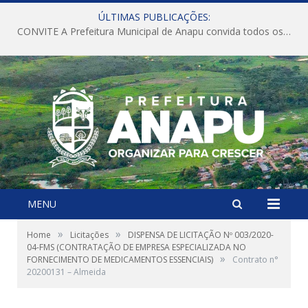
ÚLTIMAS PUBLICAÇÕES:
CONVITE A Prefeitura Municipal de Anapu convida todos os servidores públicos municipais para participarem da Audiência Pública de discussão da Lei de Diretrizes Orçamentárias (LDO), importante instrumento de planejamento das ações e investimentos da Administração Pública para o próximo exercício financeiro.
MENU
»
»
Home
Licitações
DISPENSA DE LICITAÇÃO Nº 003/2020-
04-FMS (CONTRATAÇÃO DE EMPRESA ESPECIALIZADA NO
»
FORNECIMENTO DE MEDICAMENTOS ESSENCIAIS)
Contrato n°
20200131 – Almeida