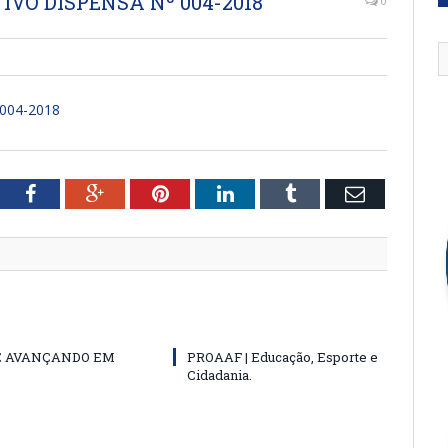
IVO DISPENSA Nº 004-2018
0
004-2018
tter
Facebook
Google+
Pinterest
LinkedIn
Tumblr
Email
E AVANÇANDO EM
PROAAF | Educação, Esporte e
Cidadania.