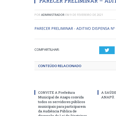
PARECER PRELIMINAR – ADIT
POR
ADMINISTRADOR
EM
9 DE FEVEREIRO DE 2021
PARECER PRELIMINAR - ADITIVO DISPENSA Nº 
COMPARTILHAR:
Twi
CONTEÚDO RELACIONADO
CONVITE A Prefeitura
A SAÚD
Municipal de Anapu convida
ANAPÚ.
todos os servidores públicos
municipais para participarem
da Audiência Pública de
discussão da Lei de Diretrizes