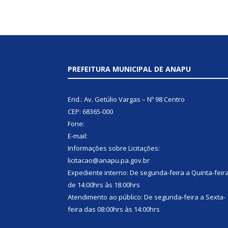
PREFEITURA MUNICIPAL DE ANAPU
End.: Av. Getúlio Vargas – Nº 98 Centro
CEP: 68365-000
Fone:
E-mail:
Informações sobre Licitações:
licitacao@anapu.pa.gov.br
Expediente interno: De segunda-feira a Quinta-feir
de 14:00hrs às 18:00hrs
Atendimento ao público: De segunda-feira a Sexta-
feira das 08:00hrs às 14:00hrs