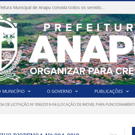
CONVITE A Prefeitura Municipal de Anapu convida todos os servidores públicos municipais para participarem da Audiência Pública de discussão da Lei de Diretrizes Orçamentárias (LDO), importante instrumento de planejamento das ações e investimentos da Administração Pública para o próximo exercício financeiro.
 MUNICÍPIO
O GOVERNO
PUBLICAÇÕES
NSA DE LICITAÇÃO Nº 006/2019-04 (LOCAÇÃO DE IMOVEL PARA FUNCIONAMENT