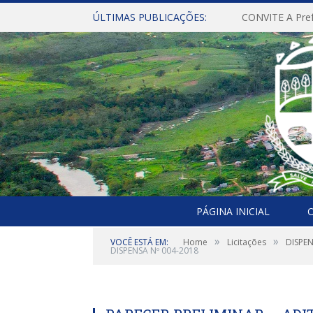
ÚLTIMAS PUBLICAÇÕES:
PÁGINA INICIAL
O
»
»
VOCÊ ESTÁ EM:
Home
Licitações
DISPE
DISPENSA Nº 004-2018