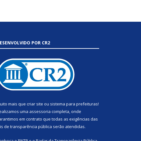
ESENVOLVIDO POR CR2
uito mais que
criar site
ou
sistema para prefeituras
!
ealizamos uma
assessoria
completa, onde
arantimos em contrato que todas as exigências das
eis de transparência pública
serão atendidas.
onheça o
PNTP
e o
Radar da Transparência Pública