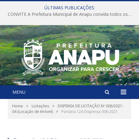
ÚLTIMAS PUBLICAÇÕES:
CONVITE A Prefeitura Municipal de Anapu convida todos os servidores públicos municipais para participarem da Audiência Pública de discussão da Lei de Diretrizes Orçamentárias (LDO), importante instrumento de planejamento das ações e investimentos da Administração Pública para o próximo exercício financeiro.
MENU
»
»
Home
Licitações
DISPENSA DE LICITAÇÃO Nº 006/2021-
»
04 (Locação de Imóvel)
Portaria 124 Dispensa 006-2021