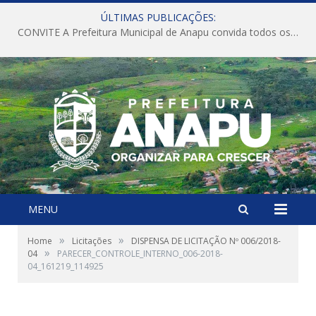
ÚLTIMAS PUBLICAÇÕES:
CONVITE A Prefeitura Municipal de Anapu convida todos os servidores públicos municipais para participarem da Audiência Pública de discussão da Lei de Diretrizes Orçamentárias (LDO), importante instrumento de planejamento das ações e investimentos da Administração Pública para o próximo exercício financeiro.
MENU
»
»
Home
Licitações
DISPENSA DE LICITAÇÃO Nº 006/2018-
»
04
PARECER_CONTROLE_INTERNO_006-2018-
04_161219_114925