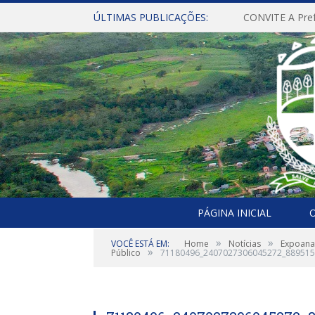
ÚLTIMAS PUBLICAÇÕES:
PÁGINA INICIAL
O
»
»
VOCÊ ESTÁ EM:
Home
Notícias
Expoana
»
Público
71180496_2407027306045272_88951