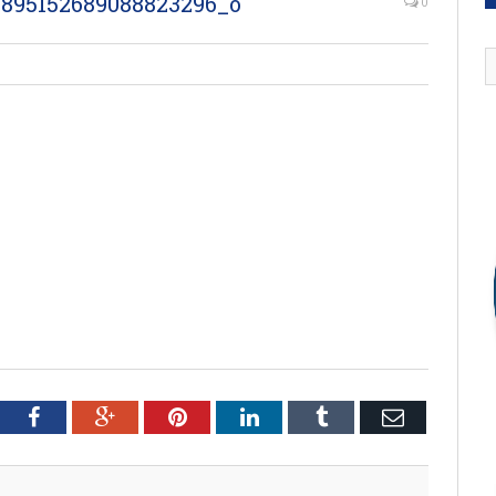
895152689088823296_o
0
tter
Facebook
Google+
Pinterest
LinkedIn
Tumblr
Email