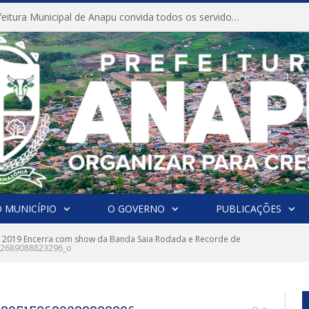
CONVITE A Prefeitura Municipal de Anapu convida todos os servidores públicos municipais para participarem da Audiência Pública de discussão da Lei de Diretrizes Orçamentárias (LDO), importante instrumento de planejamento das ações e investimentos da Administração Pública para o próximo exercício financeiro.
 MUNICÍPIO
O GOVERNO
PUBLICAÇÕES
 2019 Encerra com show da Banda Saia Rodada e Recorde de
52689088823296_o