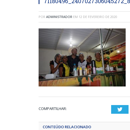
71180496_2407027306045272_8
POR
ADMINISTRADOR
EM
12 DE FEVEREIRO DE 2020
COMPARTILHAR:
Twi
CONTEÚDO RELACIONADO