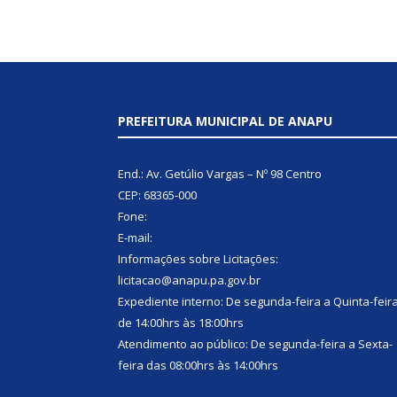
PREFEITURA MUNICIPAL DE ANAPU
End.: Av. Getúlio Vargas – Nº 98 Centro
CEP: 68365-000
Fone:
E-mail:
Informações sobre Licitações:
licitacao@anapu.pa.gov.br
Expediente interno: De segunda-feira a Quinta-feir
de 14:00hrs às 18:00hrs
Atendimento ao público: De segunda-feira a Sexta-
feira das 08:00hrs às 14:00hrs