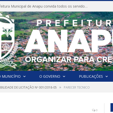
CONVITE A Prefeitura Municipal de Anapu convida todos os servidores públicos municipais para participarem da Audiência Pública de discussão da Lei de Diretrizes Orçamentárias (LDO), importante instrumento de planejamento das ações e investimentos da Administração Pública para o próximo exercício financeiro.
 MUNICÍPIO
O GOVERNO
PUBLICAÇÕES
»
IBILIDADE DE LICITAÇÃO Nº 001/2018-05
PARECER TECNICO
0