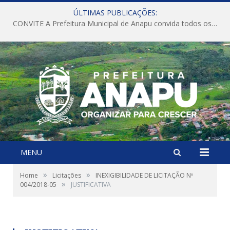
ÚLTIMAS PUBLICAÇÕES:
CONVITE A Prefeitura Municipal de Anapu convida todos os servidores públicos municipais para participarem da Audiência Pública de discussão da Lei de Diretrizes Orçamentárias (LDO), importante instrumento de planejamento das ações e investimentos da Administração Pública para o próximo exercício financeiro.
MENU
»
»
Home
Licitações
INEXIGIBILIDADE DE LICITAÇÃO Nº
»
004/2018-05
JUSTIFICATIVA