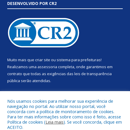
DESENVOLVIDO POR CR2
Muito mais que
criar site
ou
sistema para prefeituras
!
Realizamos uma
assessoria
completa, onde garantimos em
contrato que todas as exigências das
leis de transparência
pública
serão atendidas.
Conheça o
PNTP
e o
Radar da Transparência Pública
Nós usamos cookies para melhorar sua experiência de
navegação no portal. Ao utilizar nosso portal, você
concorda com a política de monitoramento de cookies.
Para ter mais informações sobre como isso é feito, acesse
Política de cookies (
Leia mais
). Se você concorda, clique em
Todos os direitos reservados a Prefeitura Municipal de Anapu.
ACEITO.