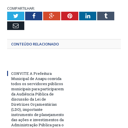
COMPARTILHAR:
Twitter
Facebook
Google+
Pinterest
LinkedIn
Tumblr
Email
CONTEÚDO RELACIONADO
CONVITE A Prefeitura
Municipal de Anapu convida
todos os servidores públicos
municipais para participarem
da Audiência Pública de
discussão da Lei de
Diretrizes Orçamentárias
(LDO), importante
instrumento de planejamento
das ações e investimentos da
Administração Pública para o