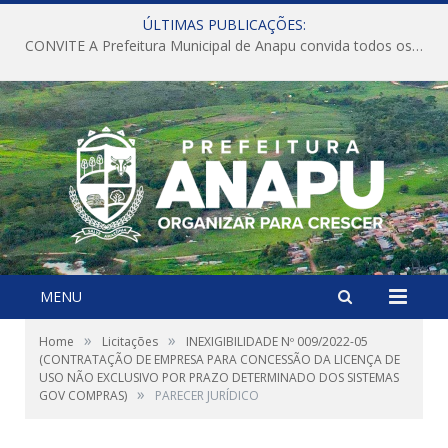
ÚLTIMAS PUBLICAÇÕES:
CONVITE A Prefeitura Municipal de Anapu convida todos os servidores públicos municipais para participarem da Audiência Pública de discussão da Lei de Diretrizes Orçamentárias (LDO), importante instrumento de planejamento das ações e investimentos da Administração Pública para o próximo exercício financeiro.
MENU
»
»
Home
Licitações
INEXIGIBILIDADE Nº 009/2022-05
(CONTRATAÇÃO DE EMPRESA PARA CONCESSÃO DA LICENÇA DE
USO NÃO EXCLUSIVO POR PRAZO DETERMINADO DOS SISTEMAS
»
GOV COMPRAS)
PARECER JURÍDICO