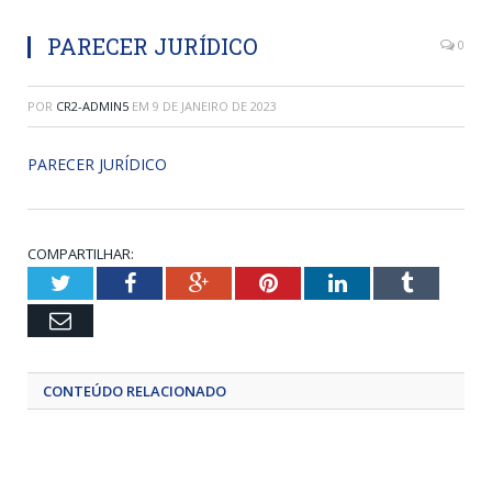
PARECER JURÍDICO
0
POR
CR2-ADMIN5
EM
9 DE JANEIRO DE 2023
PARECER JURÍDICO
COMPARTILHAR:
Twitter
Facebook
Google+
Pinterest
LinkedIn
Tumblr
Email
CONTEÚDO RELACIONADO