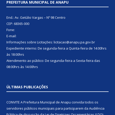
PREFEITURA MUNICIPAL DE ANAPU
End.: Av. Getúlio Vargas – Nº 98 Centro
CEP: 68365-000
Fone:
E-mail:
Informações sobre Licitações: licitacao@anapu.pa.gov.br
Expediente interno: De segunda-feira a Quinta-feira de 14:00hrs
às 18:00hrs
Atendimento ao público: De segunda-feira a Sexta-feira das
08:00hrs às 14:00hrs
ÚLTIMAS PUBLICAÇÕES
CONVITE A Prefeitura Municipal de Anapu convida todos os
servidores públicos municipais para participarem da Audiência
Pública de discussão da Lei de Diretrizes Orçamentárias (LDO),