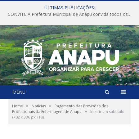
ÚLTIMAS PUBLICAÇÕES:
CONVITE A Prefeitura Municipal de Anapu convida todos os servidores públicos municipais para participarem da Audiência Pública de discussão da Lei de Diretrizes Orçamentárias (LDO), importante instrumento de planejamento das ações e investimentos da Administração Pública para o próximo exercício financeiro.
MENU
»
»
Home
Notícias
Pagamento das Provisões dos
»
Profissionais da Enfermagem de Anapu
Inserir um subtítulo
(702 x 336 px) (18)