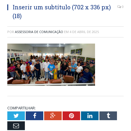
Inserir um subtítulo (702 x 336 px)
0
(18)
POR
ASSESSORIA DE COMUNICAÇÃO
EM
4 DE ABRIL DE 2025
COMPARTILHAR:
Twitter
Facebook
Google+
Pinterest
LinkedIn
Tumblr
Email