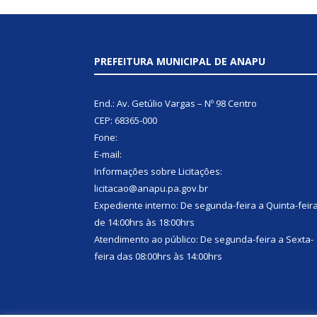
PREFEITURA MUNICIPAL DE ANAPU
End.: Av. Getúlio Vargas – Nº 98 Centro
CEP: 68365-000
Fone:
E-mail:
Informações sobre Licitações:
licitacao@anapu.pa.gov.br
Expediente interno: De segunda-feira a Quinta-feir
de 14:00hrs às 18:00hrs
Atendimento ao público: De segunda-feira a Sexta-
feira das 08:00hrs às 14:00hrs