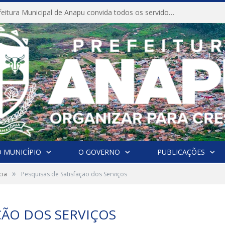
CONVITE A Prefeitura Municipal de Anapu convida todos os servidores públicos municipais para participarem da Audiência Pública de discussão da Lei de Diretrizes Orçamentárias (LDO), importante instrumento de planejamento das ações e investimentos da Administração Pública para o próximo exercício financeiro.
 MUNICÍPIO
O GOVERNO
PUBLICAÇÕES
»
cia
Pesquisas de Satisfação dos Serviços
ÇÃO DOS SERVIÇOS