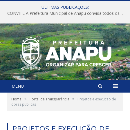
ÚLTIMAS PUBLICAÇÕES:
CONVITE A Prefeitura Municipal de Anapu convida todos os servidores públicos municipais para participarem da Audiência Pública de discussão da Lei de Diretrizes Orçamentárias (LDO), importante instrumento de planejamento das ações e investimentos da Administração Pública para o próximo exercício financeiro.
MENU
»
»
Home
Portal da Transparência
Projetos e execução de
obras públicas
PROJETOS E EXECUÇÃO DE