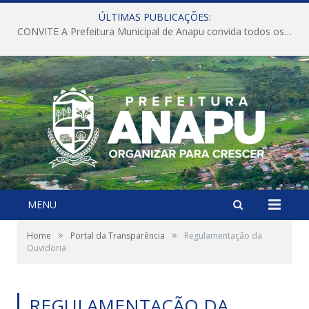
ÚLTIMAS PUBLICAÇÕES:
CONVITE A Prefeitura Municipal de Anapu convida todos os servidores públicos municipais para participarem da Audiência Pública de discussão da Lei de Diretrizes Orçamentárias (LDO), importante instrumento de planejamento das ações e investimentos da Administração Pública para o próximo exercício financeiro.
MENU
»
»
Home
Portal da Transparência
Regulamentação da
Ouvidoria
REGULAMENTAÇÃO DA