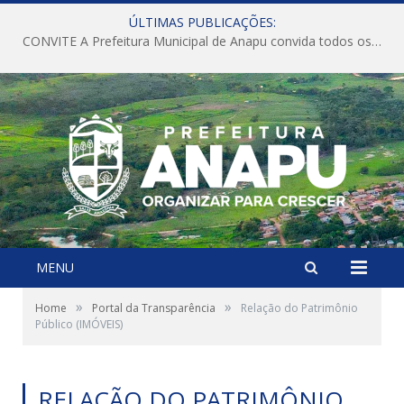
ÚLTIMAS PUBLICAÇÕES:
CONVITE A Prefeitura Municipal de Anapu convida todos os servidores públicos municipais para participarem da Audiência Pública de discussão da Lei de Diretrizes Orçamentárias (LDO), importante instrumento de planejamento das ações e investimentos da Administração Pública para o próximo exercício financeiro.
MENU
»
»
Home
Portal da Transparência
Relação do Patrimônio
Público (IMÓVEIS)
RELAÇÃO DO PATRIMÔNIO