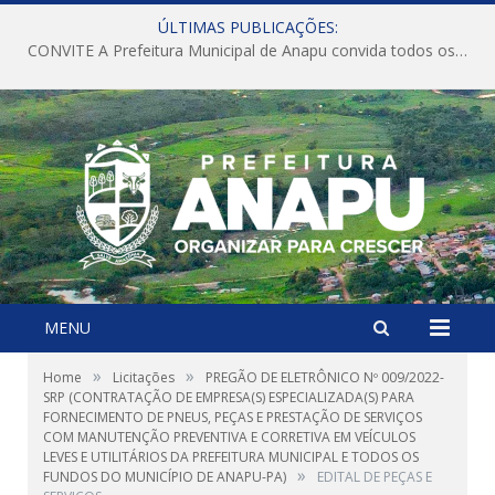
ÚLTIMAS PUBLICAÇÕES:
CONVITE A Prefeitura Municipal de Anapu convida todos os servidores públicos municipais para participarem da Audiência Pública de discussão da Lei de Diretrizes Orçamentárias (LDO), importante instrumento de planejamento das ações e investimentos da Administração Pública para o próximo exercício financeiro.
MENU
»
»
Home
Licitações
PREGÃO DE ELETRÔNICO Nº 009/2022-
SRP (CONTRATAÇÃO DE EMPRESA(S) ESPECIALIZADA(S) PARA
FORNECIMENTO DE PNEUS, PEÇAS E PRESTAÇÃO DE SERVIÇOS
COM MANUTENÇÃO PREVENTIVA E CORRETIVA EM VEÍCULOS
LEVES E UTILITÁRIOS DA PREFEITURA MUNICIPAL E TODOS OS
»
FUNDOS DO MUNICÍPIO DE ANAPU-PA)
EDITAL DE PEÇAS E