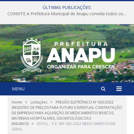
ÚLTIMAS PUBLICAÇÕES:
CONVITE A Prefeitura Municipal de Anapu convida todos os servidores públicos municipais para participarem da Audiência Pública de discussão da Lei de Diretrizes Orçamentárias (LDO), importante instrumento de planejamento das ações e investimentos da Administração Pública para o próximo exercício financeiro.
MENU
»
»
Home
Licitações
PREGÃO ELETRÔNICO Nº 002/2022
(REGISTRO DE PREÇOS PARA FUTURA E EVENTUAL CONTRATAÇÃO
DE EMPRESAS PARA AQUISIÇÃO DE MEDICAMENTOS BÁSICOS,
MATERIAIS HOSPITALARES, ODONTOLÓGICOS E
»
INSUMOS)
EDITAL – P.E. SRP 002-2022 MEDICAMENTOS EM
GERAL