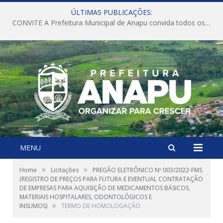
ÚLTIMAS PUBLICAÇÕES:
CONVITE A Prefeitura Municipal de Anapu convida todos os servidores públicos municipais para participarem da Audiência Pública de discussão da Lei de Diretrizes Orçamentárias (LDO), importante instrumento de planejamento das ações e investimentos da Administração Pública para o próximo exercício financeiro.
MENU
»
»
Home
Licitações
PREGÃO ELETRÔNICO Nº 003/2022-FMS
(REGISTRO DE PREÇOS PARA FUTURA E EVENTUAL CONTRATAÇÃO
DE EMPRESAS PARA AQUISIÇÃO DE MEDICAMENTOS BÁSICOS,
MATERIAIS HOSPITALARES, ODONTOLÓGICOS E
»
INSUMOS)
TERMO DE HOMOLOGAÇÃO