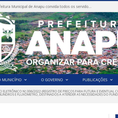
CONVITE A Prefeitura Municipal de Anapu convida todos os servidores públicos municipais para participarem da Audiência Pública de discussão da Lei de Diretrizes Orçamentárias (LDO), importante instrumento de planejamento das ações e investimentos da Administração Pública para o próximo exercício financeiro.
 MUNICÍPIO
O GOVERNO
PUBLICAÇÕES
O ELETRÔNICO Nº 006/2022 (REGISTRO DE PREÇOS PARA FUTURA E EVENTUAL 
CILINDROS E FLUXÔMETRO, DESTINADOS A ATENDER AS NECESSIDADES DO FUN