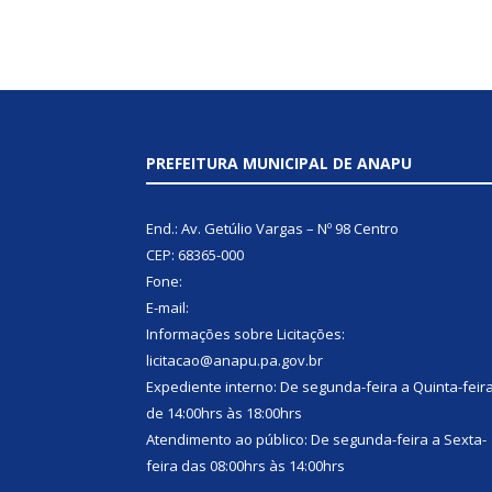
PREFEITURA MUNICIPAL DE ANAPU
End.: Av. Getúlio Vargas – Nº 98 Centro
CEP: 68365-000
Fone:
E-mail:
Informações sobre Licitações:
licitacao@anapu.pa.gov.br
Expediente interno: De segunda-feira a Quinta-feir
de 14:00hrs às 18:00hrs
Atendimento ao público: De segunda-feira a Sexta-
feira das 08:00hrs às 14:00hrs