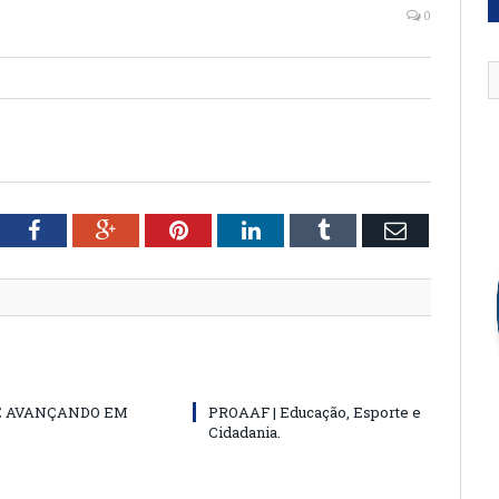
0
tter
Facebook
Google+
Pinterest
LinkedIn
Tumblr
Email
E AVANÇANDO EM
PROAAF | Educação, Esporte e
Cidadania.