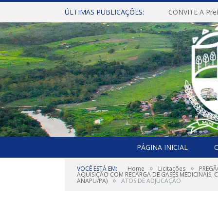
ÚLTIMAS PUBLICAÇÕES:
PÁGINA INICIAL
O
»
»
VOCÊ ESTÁ EM:
Home
Licitações
PREGÃ
AQUISIÇÃO COM RECARGA DE GASES MEDICINAIS, 
»
ANAPU/PA)
ATOS DE ADJUCAÇÃO