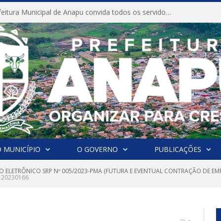
CONVITE A Prefeitura Municipal de Anapu convida todos os servidores públicos municipais para participarem da Audiência Pública de discussão da Lei de Diretrizes Orçamentárias (LDO), importante instrumento de planejamento das ações e investimentos da Administração Pública para o próximo exercício financeiro.
 MUNICÍPIO
O GOVERNO
PUBLICAÇÕES
O ELETRÔNICO SRP Nº 005/2023-PMA (FUTURA E EVENTUAL CONTRAÇÃO DE EM
 20230166