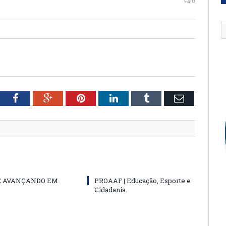
0
tter
Facebook
Google+
Pinterest
LinkedIn
Tumblr
Email
E AVANÇANDO EM
PROAAF | Educação, Esporte e
Cidadania.