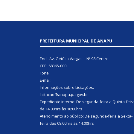
PREFEITURA MUNICIPAL DE ANAPU
End.: Av. Getúlio Vargas – Nº 98 Centro
CEP: 68365-000
Fone:
E-mail:
Informações sobre Licitações:
licitacao@anapu.pa.gov.br
Expediente interno: De segunda-feira a Quinta-feir
de 14:00hrs às 18:00hrs
Atendimento ao público: De segunda-feira a Sexta-
feira das 08:00hrs às 14:00hrs