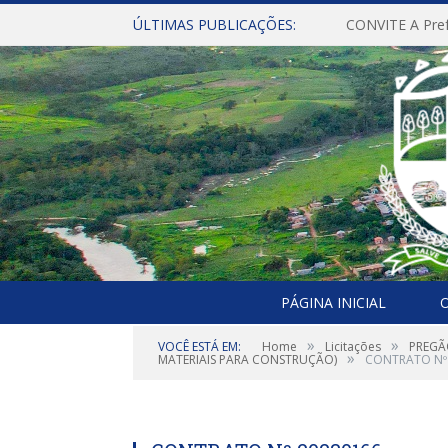
ÚLTIMAS PUBLICAÇÕES:
PÁGINA INICIAL
O
»
»
VOCÊ ESTÁ EM:
Home
Licitações
PREGÃ
»
MATERIAIS PARA CONSTRUÇÃO)
CONTRATO Nº