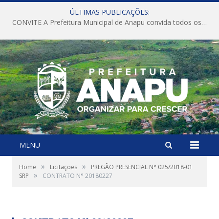
ÚLTIMAS PUBLICAÇÕES:
CONVITE A Prefeitura Municipal de Anapu convida todos os servidores públicos municipais para participarem da Audiência Pública de discussão da Lei de Diretrizes Orçamentárias (LDO), importante instrumento de planejamento das ações e investimentos da Administração Pública para o próximo exercício financeiro.
MENU
»
»
Home
Licitações
PREGÃO PRESENCIAL N° 025/2018-01
»
SRP
CONTRATO N° 20180227