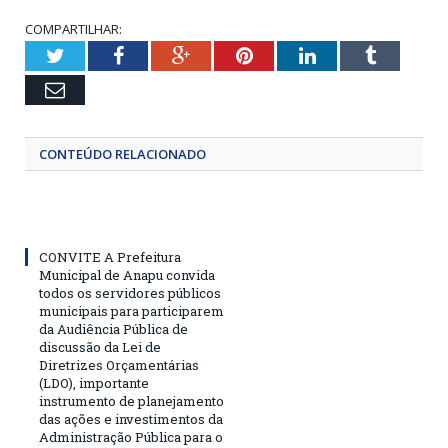
COMPARTILHAR:
Twitter
Facebook
Google+
Pinterest
LinkedIn
Tumblr
Email
CONTEÚDO RELACIONADO
CONVITE A Prefeitura
Municipal de Anapu convida
todos os servidores públicos
municipais para participarem
da Audiência Pública de
discussão da Lei de
Diretrizes Orçamentárias
(LDO), importante
instrumento de planejamento
das ações e investimentos da
Administração Pública para o