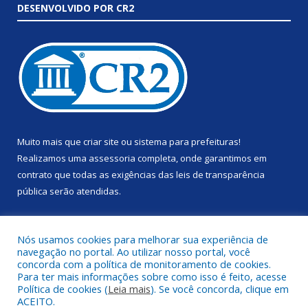
DESENVOLVIDO POR CR2
Muito mais que
criar site
ou
sistema para prefeituras
!
Realizamos uma
assessoria
completa, onde garantimos em
contrato que todas as exigências das
leis de transparência
pública
serão atendidas.
Conheça o
PNTP
e o
Radar da Transparência Pública
Nós usamos cookies para melhorar sua experiência de
navegação no portal. Ao utilizar nosso portal, você
concorda com a política de monitoramento de cookies.
Para ter mais informações sobre como isso é feito, acesse
Política de cookies (
Leia mais
). Se você concorda, clique em
Todos os direitos reservados a Prefeitura Municipal de Anapu.
ACEITO.