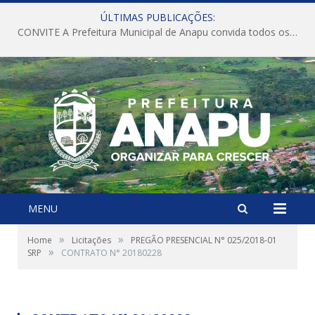
ÚLTIMAS PUBLICAÇÕES:
CONVITE A Prefeitura Municipal de Anapu convida todos os servidores públicos municipais para participarem da Audiência Pública de discussão da Lei de Diretrizes Orçamentárias (LDO), importante instrumento de planejamento das ações e investimentos da Administração Pública para o próximo exercício financeiro.
MENU
»
»
Home
Licitações
PREGÃO PRESENCIAL N° 025/2018-01
»
SRP
CONTRATO N° 20180228