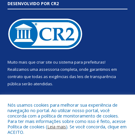
DESENVOLVIDO POR CR2
Muito mais que
criar site
ou
sistema para prefeituras
!
Realizamos uma
assessoria
completa, onde garantimos em
contrato que todas as exigências das
leis de transparência
pública
serão atendidas.
Conheça o
PNTP
e o
Radar da Transparência Pública
Nós usamos cookies para melhorar sua experiência de
navegação no portal. Ao utilizar nosso portal, você
concorda com a política de monitoramento de cookies.
Para ter mais informações sobre como isso é feito, acesse
Política de cookies (
Leia mais
). Se você concorda, clique em
Todos os direitos reservados a Prefeitura Municipal de Anapu.
ACEITO.