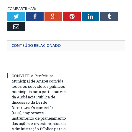
COMPARTILHAR:
Twitter
Facebook
Google+
Pinterest
LinkedIn
Tumblr
Email
CONTEÚDO RELACIONADO
CONVITE A Prefeitura
Municipal de Anapu convida
todos os servidores públicos
municipais para participarem
da Audiência Pública de
discussão da Lei de
Diretrizes Orçamentárias
(LDO), importante
instrumento de planejamento
das ações e investimentos da
Administração Pública para o