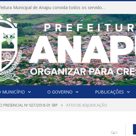
CONVITE A Prefeitura Municipal de Anapu convida todos os servidores públicos municipais para participarem da Audiência Pública de discussão da Lei de Diretrizes Orçamentárias (LDO), importante instrumento de planejamento das ações e investimentos da Administração Pública para o próximo exercício financeiro.
 MUNICÍPIO
O GOVERNO
PUBLICAÇÕES
»
 PRESENCIAL Nº 027/2018-01 SRP
ATOS DE ADJUDICAÇÃO
0