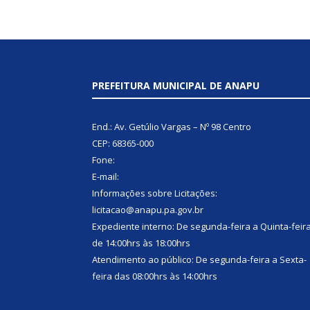
PREFEITURA MUNICIPAL DE ANAPU
End.: Av. Getúlio Vargas – Nº 98 Centro
CEP: 68365-000
Fone:
E-mail:
Informações sobre Licitações:
licitacao@anapu.pa.gov.br
Expediente interno: De segunda-feira a Quinta-feir
de 14:00hrs às 18:00hrs
Atendimento ao público: De segunda-feira a Sexta-
feira das 08:00hrs às 14:00hrs