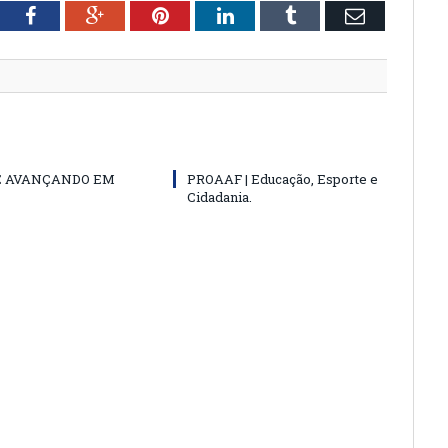
tter
Facebook
Google+
Pinterest
LinkedIn
Tumblr
Email
E AVANÇANDO EM
PROAAF | Educação, Esporte e
Cidadania.