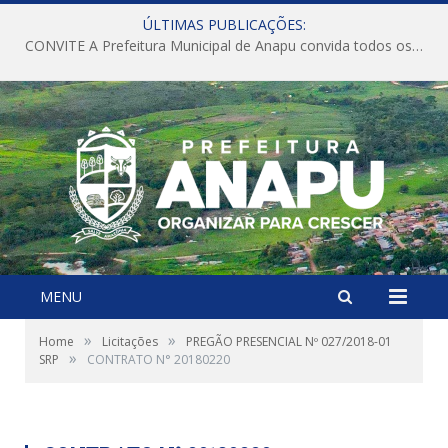
ÚLTIMAS PUBLICAÇÕES:
CONVITE A Prefeitura Municipal de Anapu convida todos os servidores públicos municipais para participarem da Audiência Pública de discussão da Lei de Diretrizes Orçamentárias (LDO), importante instrumento de planejamento das ações e investimentos da Administração Pública para o próximo exercício financeiro.
MENU
»
»
Home
Licitações
PREGÃO PRESENCIAL Nº 027/2018-01
»
SRP
CONTRATO N° 20180220