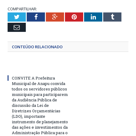
COMPARTILHAR:
Twitter
Facebook
Google+
Pinterest
LinkedIn
Tumblr
Email
CONTEÚDO RELACIONADO
CONVITE A Prefeitura
Municipal de Anapu convida
todos os servidores públicos
municipais para participarem
da Audiência Pública de
discussão da Lei de
Diretrizes Orçamentárias
(LDO), importante
instrumento de planejamento
das ações e investimentos da
Administração Pública para o