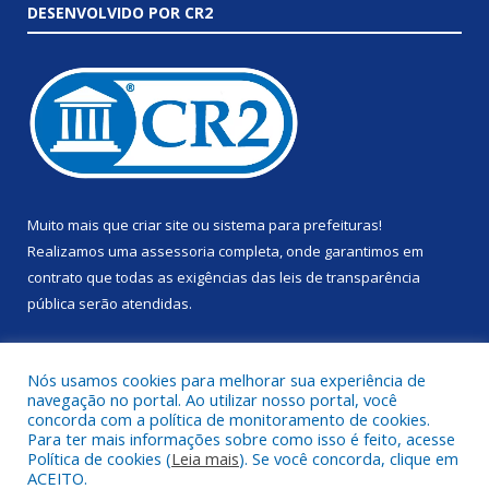
DESENVOLVIDO POR CR2
Muito mais que
criar site
ou
sistema para prefeituras
!
Realizamos uma
assessoria
completa, onde garantimos em
contrato que todas as exigências das
leis de transparência
pública
serão atendidas.
Conheça o
PNTP
e o
Radar da Transparência Pública
Nós usamos cookies para melhorar sua experiência de
navegação no portal. Ao utilizar nosso portal, você
concorda com a política de monitoramento de cookies.
Para ter mais informações sobre como isso é feito, acesse
Política de cookies (
Leia mais
). Se você concorda, clique em
Todos os direitos reservados a Prefeitura Municipal de Anapu.
ACEITO.