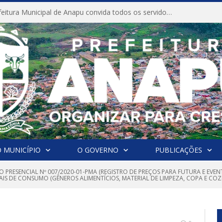
CONVITE A Prefeitura Municipal de Anapu convida todos os servidores públicos municipais para participarem da Audiência Pública de discussão da Lei de Diretrizes Orçamentárias (LDO), importante instrumento de planejamento das ações e investimentos da Administração Pública para o próximo exercício financeiro.
 MUNICÍPIO
O GOVERNO
PUBLICAÇÕES
O PRESENCIAL Nº 007/2020-01-PMA (REGISTRO DE PREÇOS PARA FUTURA E EVE
AIS DE CONSUMO (GÊNEROS ALIMENTÍCIOS, MATERIAL DE LIMPEZA, COPA E COZ