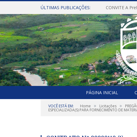
ÚLTIMAS PUBLICAÇÕES:
PÁGINA INICIAL
O
»
»
VOCÊ ESTÁ EM:
Home
Licitações
PREGÃ
ESPECIALIZADA(S) PARA FORNECIMENTO DE MATERI