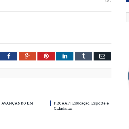
0
tter
Facebook
Google+
Pinterest
LinkedIn
Tumblr
Email
E AVANÇANDO EM
PROAAF | Educação, Esporte e
Cidadania.