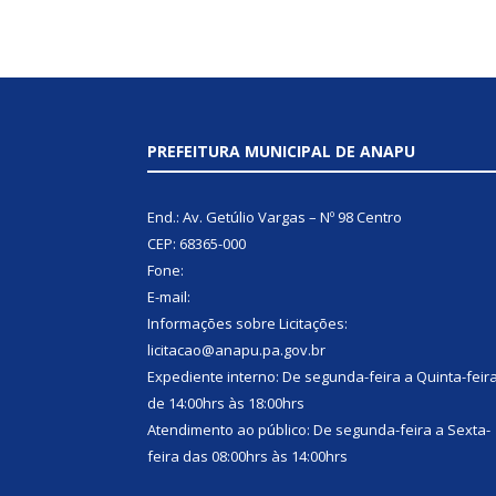
PREFEITURA MUNICIPAL DE ANAPU
End.: Av. Getúlio Vargas – Nº 98 Centro
CEP: 68365-000
Fone:
E-mail:
Informações sobre Licitações:
licitacao@anapu.pa.gov.br
Expediente interno: De segunda-feira a Quinta-feir
de 14:00hrs às 18:00hrs
Atendimento ao público: De segunda-feira a Sexta-
feira das 08:00hrs às 14:00hrs