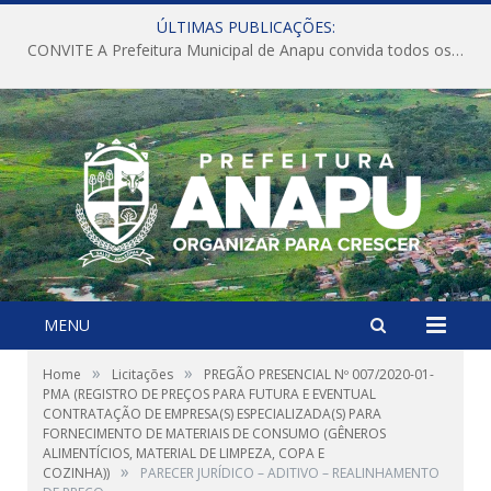
ÚLTIMAS PUBLICAÇÕES:
CONVITE A Prefeitura Municipal de Anapu convida todos os servidores públicos municipais para participarem da Audiência Pública de discussão da Lei de Diretrizes Orçamentárias (LDO), importante instrumento de planejamento das ações e investimentos da Administração Pública para o próximo exercício financeiro.
MENU
»
»
Home
Licitações
PREGÃO PRESENCIAL Nº 007/2020-01-
PMA (REGISTRO DE PREÇOS PARA FUTURA E EVENTUAL
CONTRATAÇÃO DE EMPRESA(S) ESPECIALIZADA(S) PARA
FORNECIMENTO DE MATERIAIS DE CONSUMO (GÊNEROS
ALIMENTÍCIOS, MATERIAL DE LIMPEZA, COPA E
»
COZINHA))
PARECER JURÍDICO – ADITIVO – REALINHAMENTO